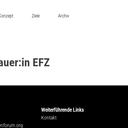
 Konzept
Ziele
Archiv
auer:in EFZ
Weiterführende Links
Kontakt
enforum.org