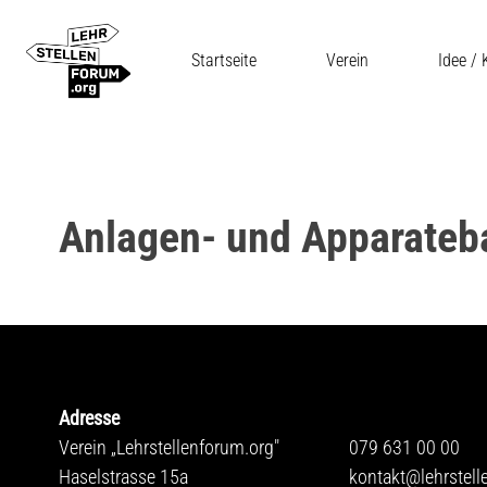
Startseite
Verein
Idee /
Anlagen- und Apparateb
Adresse
Verein „Lehrstellenforum.org"
079 631 00 00
Haselstrasse 15a
kontakt@lehrstell